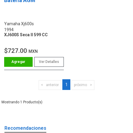
Batería AGM
Yamaha Xj600s
1994
XJ600S Seca II 599 CC
$727.00
MXN
Ver Detalles
1
anterior
próximo
1
Recomendaciones