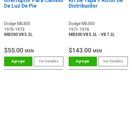
Interruptor Para Cambio
Kit De Tapa Y Rotor De
De Luz De Pie
Distribuidor
Dodge Mb300
Dodge Mb300
1970-1973
1971-1974
MB300 V8 5.2L
MB300 V8 5.2L - V8 7.2L
$55.00
$143.00
MXN
MXN
Ver Detalles
Ver Detalles