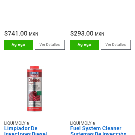
$741.00
$293.00
MXN
MXN
Ver Detalles
Ver Detalles
LIQUI MOLY
LIQUI MOLY
Limpiador De
Fuel System Cleaner
Inyectores Diesel
Sistemas De Inyección