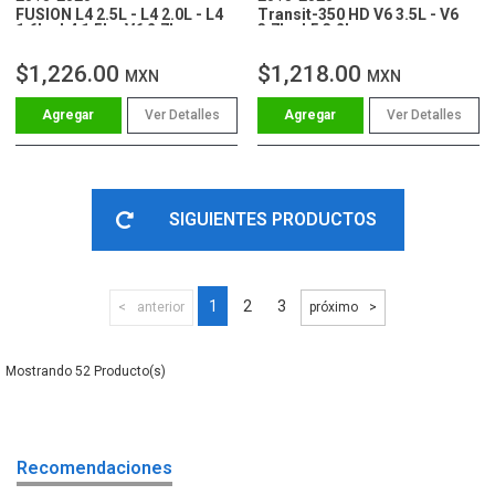
FUSION L4 2.5L - L4 2.0L - L4
Transit-350 HD V6 3.5L - V6
1.6L - L4 1.5L - V6 2.7L
3.7L - L5 3.2L
$1,226.00
$1,218.00
MXN
MXN
Ver Detalles
Ver Detalles
SIGUIENTES PRODUCTOS
1
2
3
anterior
próximo
52
Recomendaciones