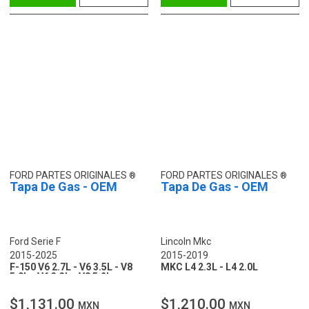
FORD PARTES ORIGINALES
FORD PARTES ORIGINALES
Tapa De Gas - OEM
Tapa De Gas - OEM
Ford Serie F
Lincoln Mkc
2015-2025
2015-2019
F-150 V6 2.7L - V6 3.5L - V8
MKC L4 2.3L - L4 2.0L
5.0L - V6 3.3L - V8 5.2L
$1,131.00
$1,210.00
MXN
MXN