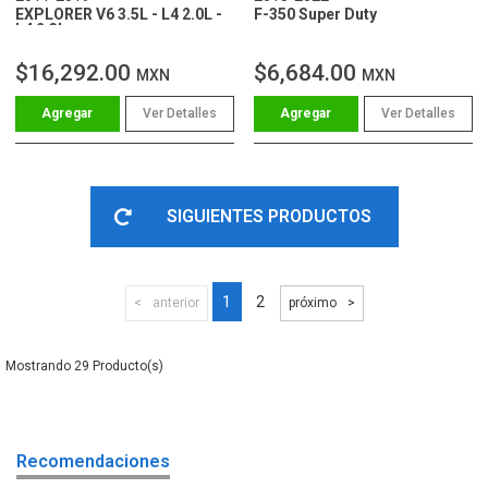
EXPLORER V6 3.5L - L4 2.0L -
F-350 Super Duty
L4 2.3L
$16,292.00
$6,684.00
MXN
MXN
Ver Detalles
Ver Detalles
SIGUIENTES PRODUCTOS
1
2
anterior
próximo
29
Recomendaciones