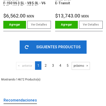
F-150 V6 3.5L - V8 5.0L - V6
E-Transit
3.3L - V6 2.7L - V8 5.2L
$6,562.00
$13,743.00
MXN
MXN
Ver Detalles
Ver Detalles
SIGUIENTES PRODUCTOS
1
2
3
4
5
anterior
próximo
14672
Recomendaciones