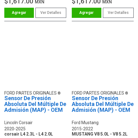
$1,617.00
$1,617.00
MXN
MXN
Ver Detalles
Ver Detalles
FORD PARTES ORIGINALES
FORD PARTES ORIGINALES
Sensor De Presión
Sensor De Presión
Absoluta Del Múltiple De
Absoluta Del Múltiple De
Admisión (MAP) - OEM
Admisión (MAP) - OEM
Lincoln Corsair
Ford Mustang
2020-2025
2015-2022
corsair L4 2.3L - L4 2.0L
MUSTANG V8 5.0L - V8 5.2L