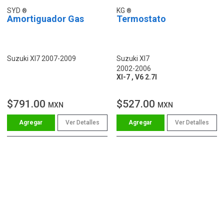
SYD
KG
Amortiguador Gas
Termostato
Suzuki Xl7 2007-2009
Suzuki Xl7
2002-2006
Xl-7 , V6 2.7l
$791.00
$527.00
MXN
MXN
Ver Detalles
Ver Detalles