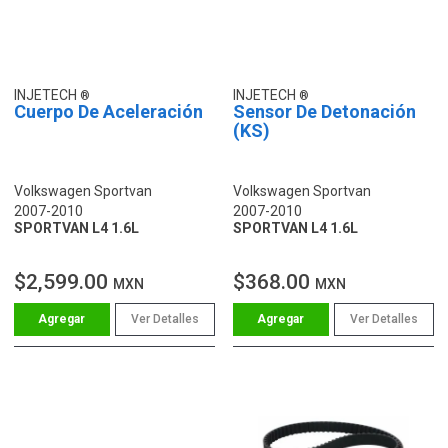
INJETECH
INJETECH
Cuerpo De Aceleración
Sensor De Detonación
(KS)
Volkswagen Sportvan
Volkswagen Sportvan
2007-2010
2007-2010
SPORTVAN L4 1.6L
SPORTVAN L4 1.6L
$2,599.00
$368.00
MXN
MXN
Ver Detalles
Ver Detalles