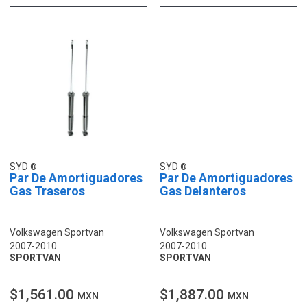
SYD
SYD
Par De Amortiguadores
Par De Amortiguadores
Gas Traseros
Gas Delanteros
Volkswagen Sportvan
Volkswagen Sportvan
2007-2010
2007-2010
SPORTVAN
SPORTVAN
$1,561.00
$1,887.00
MXN
MXN