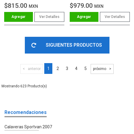
$815.00
$979.00
MXN
MXN
Ver Detalles
Ver Detalles
SIGUIENTES PRODUCTOS
1
2
3
4
5
anterior
próximo
623
Recomendaciones
Calaveras Sportvan 2007