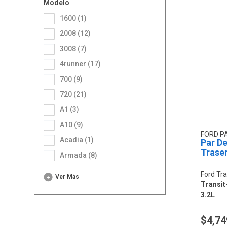
Modelo
1600 (1)
2008 (12)
3008 (7)
4runner (17)
700 (9)
720 (21)
A1 (3)
A10 (9)
FORD P
Acadia (1)
Par De
Trase
Armada (8)
Ford Tra
Ver Más
Transit-
3.2L
$4,74