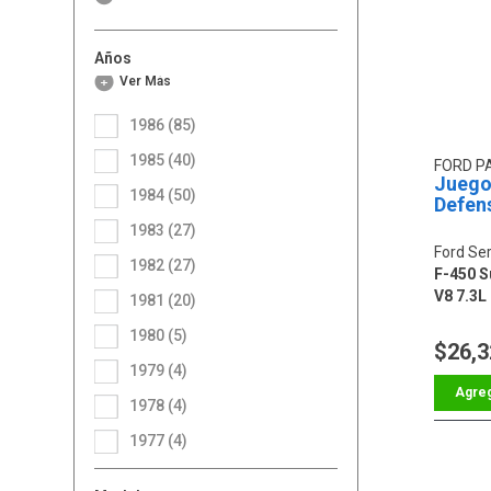
Años
Ver Más
1986 (85)
1985 (40)
FORD P
Juego
1984 (50)
Defen
1983 (27)
Ford Ser
1982 (27)
F-450 Su
V8 7.3L
1981 (20)
1980 (5)
$26,3
1979 (4)
1978 (4)
1977 (4)