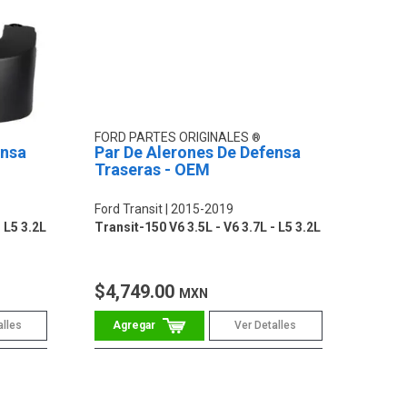
FORD PARTES ORIGINALES
ensa
Par De Alerones De Defensa
Traseras - OEM
Ford Transit
2015-2019
 L5 3.2L
Transit-150 V6 3.5L - V6 3.7L - L5 3.2L
$4,749.00
MXN
alles
Ver Detalles