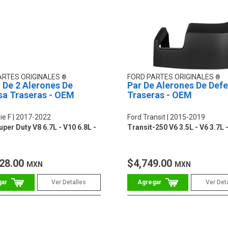
ARTES ORIGINALES
FORD PARTES ORIGINALES
 De 2 Alerones De
Par De Alerones De Def
sa Traseras - OEM
Traseras - OEM
ie F
2017-2022
Ford Transit
2015-2019
per Duty V8 6.7L - V10 6.8L -
Transit-250 V6 3.5L - V6 3.7L -
28.00
$4,749.00
MXN
MXN
Ver Detalles
Ver Det