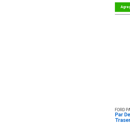
FORD P
Par De
Trase