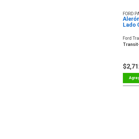
FORD P
Aleró
Lado 
Ford Tra
Transit
$2,71