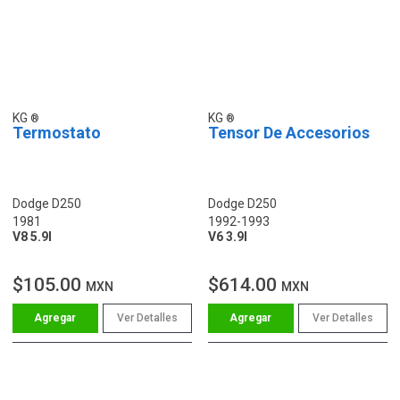
KG
KG
Termostato
Tensor De Accesorios
Dodge D250
Dodge D250
1981
1992-1993
V8 5.9l
V6 3.9l
$105.00
$614.00
MXN
MXN
Ver Detalles
Ver Detalles