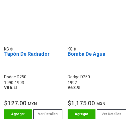
KG
KG
Tapón De Radiador
Bomba De Agua
Dodge D250
Dodge D250
1990-1993
1992
V8 5.2l
V6 3.9l
$127.00
$1,175.00
MXN
MXN
Ver Detalles
Ver Detalles