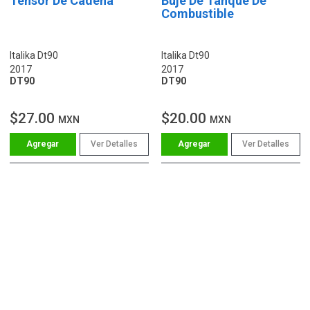
Tensor De Cadena
Buje De Tanque De
Combustible
Italika Dt90
Italika Dt90
2017
2017
DT90
DT90
$27.00
$20.00
MXN
MXN
Ver Detalles
Ver Detalles