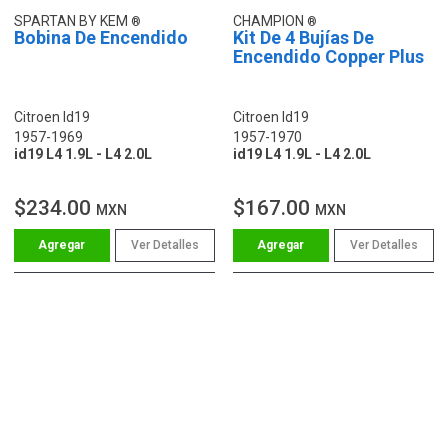
SPARTAN BY KEM
CHAMPION
Bobina De Encendido
Kit De 4 Bujías De
Encendido Copper Plus
Citroen Id19
Citroen Id19
1957-1969
1957-1970
id19 L4 1.9L - L4 2.0L
id19 L4 1.9L - L4 2.0L
$234.00
$167.00
MXN
MXN
Ver Detalles
Ver Detalles