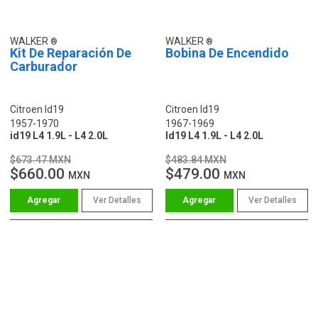
WALKER
WALKER
Kit De Reparación De
Bobina De Encendido
Carburador
Citroen Id19
Citroen Id19
1957-1970
1967-1969
id19 L4 1.9L - L4 2.0L
Id19 L4 1.9L - L4 2.0L
$673.47 MXN
$483.84 MXN
$660.00
$479.00
MXN
MXN
Ver Detalles
Ver Detalles