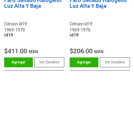
Faro Sellado Halógeno
Faro Sellado Halógeno
Luz Alta Y Baja
Luz Alta Y Baja
Citroen Id19
Citroen Id19
1969-1970
1969-1970
id19
id19
$411.00
$206.00
MXN
MXN
Ver Detalles
Ver Detalles