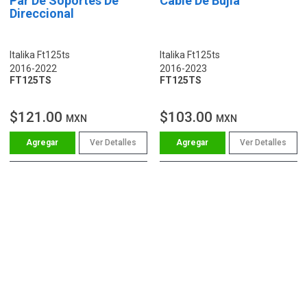
Par De Soportes De
Cable De Bujía
Direccional
Italika Ft125ts
Italika Ft125ts
2016-2022
2016-2023
FT125TS
FT125TS
$121.00
$103.00
MXN
MXN
Ver Detalles
Ver Detalles