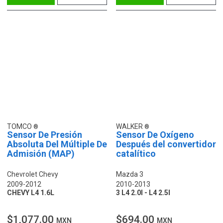
TOMCO
WALKER
Sensor De Presión
Sensor De Oxígeno
Absoluta Del Múltiple De
Después del convertidor
Admisión (MAP)
catalítico
Chevrolet Chevy
Mazda 3
2009-2012
2010-2013
CHEVY L4 1.6L
3 L4 2.0l - L4 2.5l
$1,077.00
$694.00
MXN
MXN