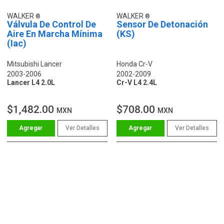
WALKER
WALKER
Válvula De Control De
Sensor De Detonación
Aire En Marcha Mínima
(KS)
(Iac)
Mitsubishi Lancer
Honda Cr-V
2003-2006
2002-2009
Lancer L4 2.0L
Cr-V L4 2.4L
$1,482.00
$708.00
MXN
MXN
Ver Detalles
Ver Detalles