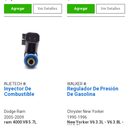
Ver Detalles
Ver Detalles
INJETECH
WALKER
Inyector De
Regulador De Presión
Combustible
De Gasolina
Dodge Ram
Chrysler New Yorker
2005-2009
1990-1996
ram 4000 V8 5.7L
New Yorker V6 3.3L - V6 3.8L -
V6 3.5L