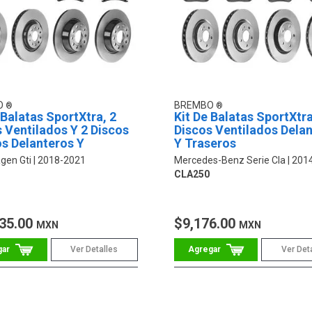
O
BREMBO
 Balatas SportXtra, 2
Kit De Balatas SportXtra
 Ventilados Y 2 Discos
Discos Ventilados Dela
s Delanteros Y
Y Traseros
ros
gen Gti
2018-2021
Mercedes-Benz Serie Cla
201
CLA250
35.00
$9,176.00
MXN
MXN
Ver Detalles
Ver Det