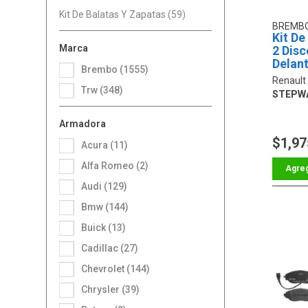
Kit De Balatas Y Zapatas (59)
BREMB
Kit De
Marca
2 Disc
Delan
Brembo (1555)
Renault
Trw (348)
STEPW
Armadora
$1,97
Acura (11)
Alfa Romeo (2)
Audi (129)
Bmw (144)
Buick (13)
Cadillac (27)
Chevrolet (144)
Chrysler (39)