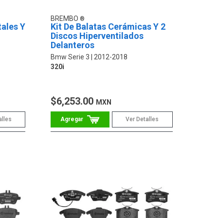
BREMBO
tales Y
Kit De Balatas Cerámicas Y 2
Discos Hiperventilados
Delanteros
Bmw Serie 3
2012-2018
320i
$6,253.00
MXN
alles
Ver Detalles