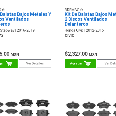
O
BREMBO
 Balatas Bajos Metales Y
Kit De Balatas Bajos Me
os Ventilados
2 Discos Ventilados
teros
Delanteros
 Stepway
2016-2019
Honda Civic
2012-2015
AY
CIVIC
5.00
$2,327.00
MXN
MXN
Ver Detalles
Ver Det