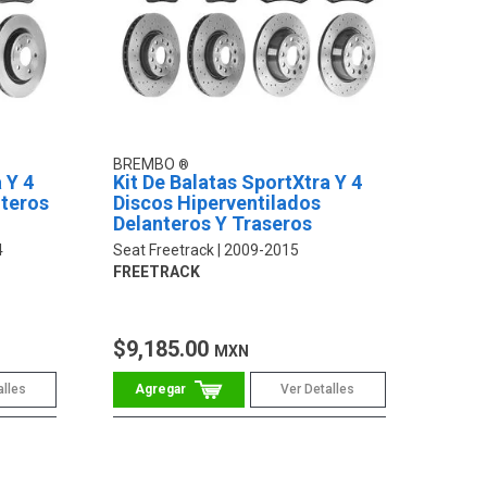
BREMBO
 Y 4
Kit De Balatas SportXtra Y 4
nteros
Discos Hiperventilados
Delanteros Y Traseros
4
Seat Freetrack
2009-2015
FREETRACK
$9,185.00
MXN
alles
Ver Detalles