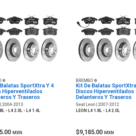
O
BREMBO
 Balatas SportXtra Y 4
Kit De Balatas SportXtra
 Hiperventilados
Discos Hiperventilados
eros Y Traseros
Delanteros Y Traseros
2004-2013
Seat Leon
2007-2012
8L - L4 2.0L - L4 1.4L
LEON L4 1.8L - L4 2.0L
5.00
$9,185.00
MXN
MXN