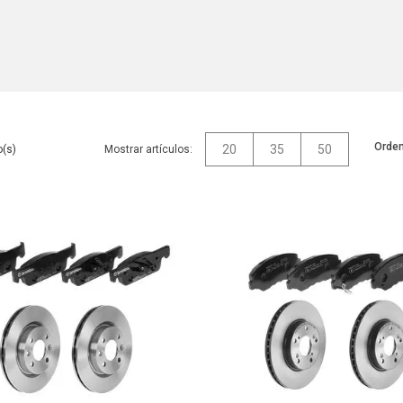
Orden
20
35
50
Mostrar artículos: