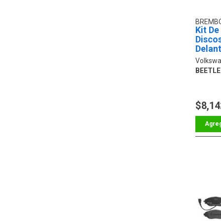
BREMB
Kit De
Discos
Delant
Volkswa
BEETLE 
$8,14