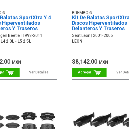
O
BREMBO
 Balatas SportXtra Y 4
Kit De Balatas SportXtra
 Hiperventilados
Discos Hiperventilados
eros Y Traseros
Delanteros Y Traseros
gen Beetle
1998-2011
Seat Leon
2001-2005
L4 2.0L - L5 2.5L
LEON
2.00
$8,142.00
MXN
MXN
Ver Detalles
Ver Det