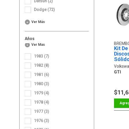
Datsun (2)
Dodge (72)
Ver Más
Años
BREMB
Ver Más
Kit De
Discos
1983 (7)
Sólido
Trase
1982 (8)
Volkswa
GTI
1981 (6)
1980 (3)
$11,6
1979 (4)
1978 (4)
1977 (3)
1976 (3)