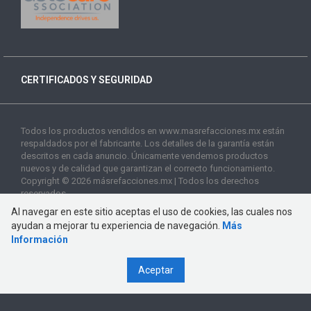
CERTIFICADOS Y SEGURIDAD
Todos los productos vendidos en www.masrefacciones.mx están
respaldados por el fabricante. Los detalles de la garantía están
descritos en cada anuncio. Únicamente vendemos productos
nuevos y de calidad que garantizan el correcto funcionamiento.
Copyright © 2026 másrefacciones.mx | Todos los derechos
reservados
Al navegar en este sitio aceptas el uso de cookies, las cuales nos
ayudan a mejorar tu experiencia de navegación.
Más
Información
Aceptar