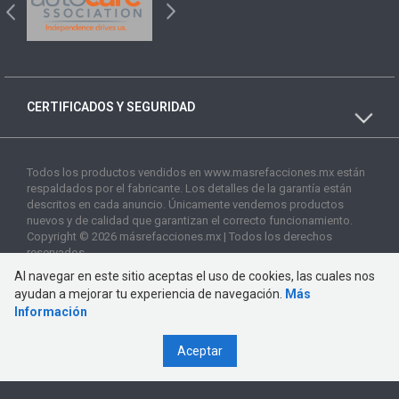
CERTIFICADOS Y SEGURIDAD
Todos los productos vendidos en www.masrefacciones.mx están
respaldados por el fabricante. Los detalles de la garantía están
descritos en cada anuncio. Únicamente vendemos productos
nuevos y de calidad que garantizan el correcto funcionamiento.
Copyright © 2026 másrefacciones.mx | Todos los derechos
reservados
Al navegar en este sitio aceptas el uso de cookies, las cuales nos
ayudan a mejorar tu experiencia de navegación.
Más
Información
Aceptar