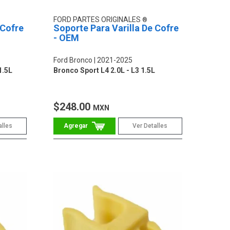
FORD PARTES ORIGINALES
 Cofre
Soporte Para Varilla De Cofre
- OEM
Ford Bronco
2021-2025
1.5L
Bronco Sport L4 2.0L - L3 1.5L
$248.00
MXN
alles
Ver Detalles