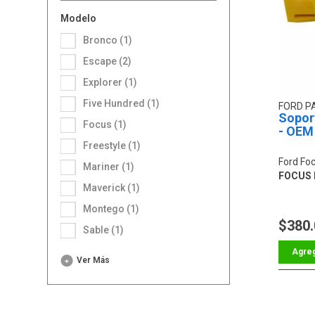
Modelo
Bronco (1)
Escape (2)
Explorer (1)
Five Hundred (1)
FORD P
Soport
Focus (1)
- OEM
Freestyle (1)
Ford Fo
Mariner (1)
FOCUS L4
Maverick (1)
Montego (1)
$380
Sable (1)
Ver Más