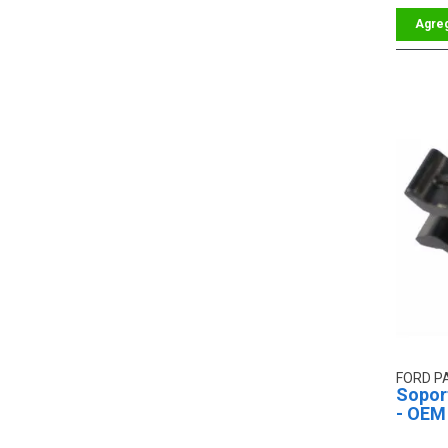
FORD P
Soport
- OEM