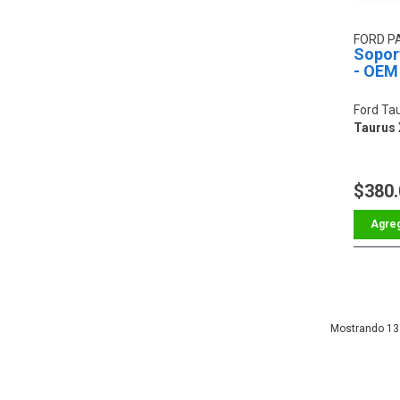
FORD P
Soport
- OEM
Ford Ta
Taurus 
$380
13