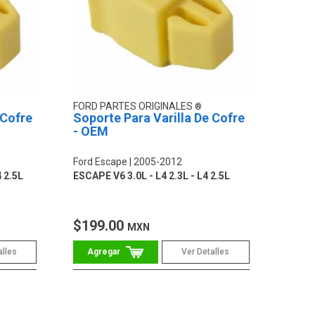
FORD PARTES ORIGINALES
 Cofre
Soporte Para Varilla De Cofre
- OEM
Ford Escape
2005-2012
 2.5L
ESCAPE V6 3.0L - L4 2.3L - L4 2.5L
$199.00
MXN
alles
Ver Detalles