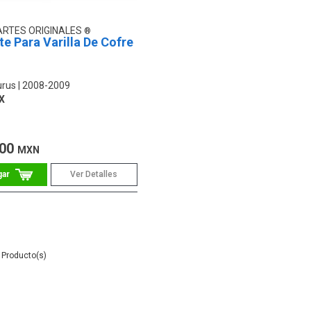
ARTES ORIGINALES
e Para Varilla De Cofre
urus
2008-2009
X
.00
MXN
Ver Detalles