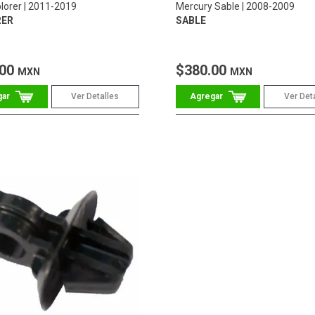
lorer
2011-2019
Mercury Sable
2008-2009
RER
SABLE
.00
$380.00
MXN
MXN
Ver Detalles
Ver Det