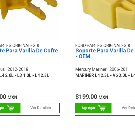
ARTES ORIGINALES
FORD PARTES ORIGINALES
e Para Varilla De Cofre
Soporte Para Varilla De
- OEM
cus
2012-2018
Mercury Mariner
2006-2011
 2.0L - L3 1.0L - L4 2.3L
MARINER L4 2.3L - V6 3.0L - L4
.00
$199.00
MXN
MXN
Ver Detalles
Ver Det