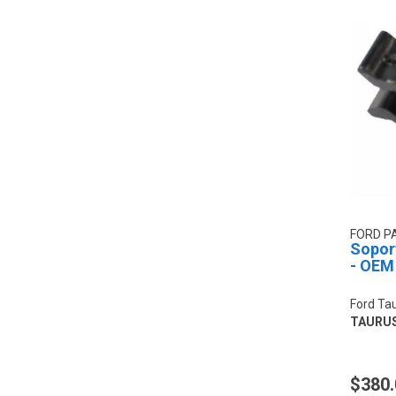
FORD P
Soport
- OEM
Ford Ta
TAURU
$380