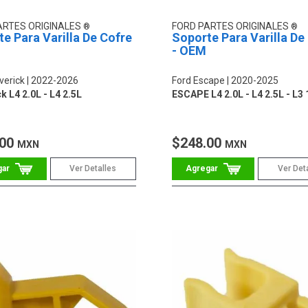
ARTES ORIGINALES
FORD PARTES ORIGINALES
e Para Varilla De Cofre
Soporte Para Varilla De
- OEM
verick
2022-2026
Ford Escape
2020-2025
k L4 2.0L - L4 2.5L
ESCAPE L4 2.0L - L4 2.5L - L3 
.00
$248.00
MXN
MXN
Ver Detalles
Ver Det