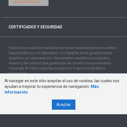
CERTIFICADOS Y SEGURIDAD
Todos los productos vendidos en www.masrefacciones.mx están
respaldados por el fabricante. Los detalles de la garantía están
descritos en cada anuncio. Únicamente vendemos productos
nuevos y de calidad que garantizan el correcto funcionamiento.
Copyright © 2026 másrefacciones.mx | Todos los derechos
reservados
Al navegar en este sitio aceptas el uso de cookies, las cuales nos
ayudan a mejorar tu experiencia de navegación.
Más
Información
Aceptar