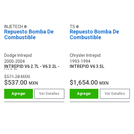
INJETECH
TS
Repuesto Bomba De
Repuesto Bomba De
Combustible
Combustible
Dodge Intrepid
Chrysler Intrepid
2000-2004
1993-1994
INTREPID V6 2.7L - V6 3.2L -
INTREPID V6 3.5L
V6 3.5L
$571.28 MXN
$537.00
$1,654.00
MXN
MXN
Ver Detalles
Ver Detalles