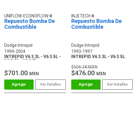
UNIFLOW-ECONOFLOW
INJETECH
Repuesto Bomba De
Repuesto Bomba De
Combustible
Combustible
Dodge Intrepid
Dodge Intrepid
1994-2004
1993-1997
INTREPID V6 3.3L - V6 3.5L -
INTREPID V6 3.3L - V6 3.5L
V6 3.2L - V6 2.7L
$506.38 MXN
$701.00
$476.00
MXN
MXN
Ver Detalles
Ver Detalles