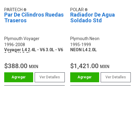
PARTECH
POLAR
Par De Cilindros Ruedas
Radiador De Agua
Traseros
Soldado Std
Plymouth Voyager
Plymouth Neon
1996-2008
1995-1999
Voyager L4 2.4L - V6 3.0L - V6
NEON L4 2.0L
3.3L - V6 3.8L
$388.00
$1,421.00
MXN
MXN
Ver Detalles
Ver Detalles