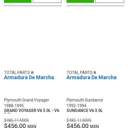
TOTAL PARTS
TOTAL PARTS
Armadura De Marcha
Armadura De Marcha
Plymouth Grand Voyager
Plymouth Sundance
1988-1995
1992-1994
GRAND VOYAGER V6 3.0L - V6
SUNDANCE V6 3.0L
3.3L
$485.11 MXN
$485.11 MXN
$456.00
$456.00
MXN
MXN