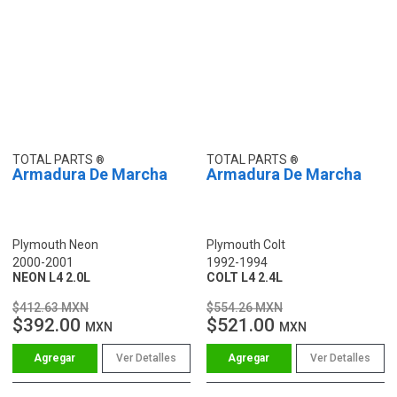
TOTAL PARTS
TOTAL PARTS
Armadura De Marcha
Armadura De Marcha
Plymouth Neon
Plymouth Colt
2000-2001
1992-1994
NEON L4 2.0L
COLT L4 2.4L
$412.63 MXN
$554.26 MXN
$392.00
$521.00
MXN
MXN
Ver Detalles
Ver Detalles