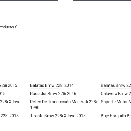
228i 2015
Balatas Bmw 228i 2014
Balatas Bmw 22
015
Radiador Bmw 228i 2016
Calavera Bmw 2
228i Xdrive
Reten De Transmisión Maserati 228i
Soporte Motor M
1990
 228i 2015
Tirante Bmw 228i Xdrive 2015
Buje Horquilla 