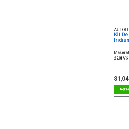
AUTOLI
Kit De
Iridiu
Maserat
228i V6
$1,04