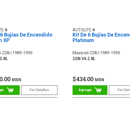
TE
AUTOLITE
 6 Bujías De Encendido
Kit De 6 Bujías De Ence
m XP
Platinum
i 228i
1989-1990
Maserati 228i
1989-1990
 2.8L
228i V6 2.8L
0.00
$434.00
MXN
MXN
Ver Detalles
Ver Det