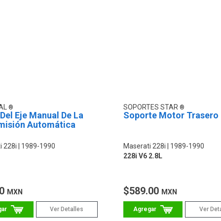
AL
SOPORTES STAR
Del Eje Manual De La
Soporte Motor Trasero
misión Automática
i 228i
1989-1990
Maserati 228i
1989-1990
228i V6 2.8L
00
$589.00
MXN
MXN
Ver Detalles
Ver Det