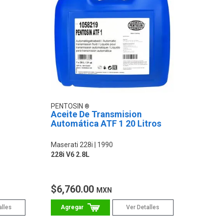
PENTOSIN
Aceite De Transmision
Automática ATF 1 20 Litros
Maserati 228i
1990
228i V6 2.8L
$6,760.00
MXN
alles
Ver Detalles