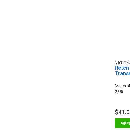
NATION
Retén 
Trans
Maserat
228i
$41.