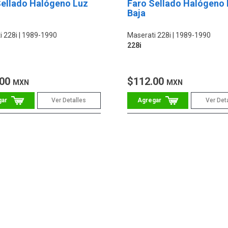
Sellado Halógeno Luz
Faro Sellado Halógeno 
Baja
i 228i
1989-1990
Maserati 228i
1989-1990
228i
.00
$112.00
MXN
MXN
Ver Detalles
Ver Det