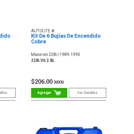
AUTOLITE
ndido
Kit De 6 Bujías De Encendido
Cobre
Maserati 228i
1989-1990
228i V6 2.8L
$206.00
MXN
alles
Ver Detalles