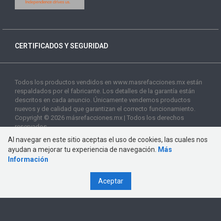
CERTIFICADOS Y SEGURIDAD
Todos los productos vendidos en www.masrefacciones.mx están
respaldados por el fabricante. Los detalles de la garantía están
descritos en cada anuncio. Únicamente vendemos productos
nuevos y de calidad que garantizan el correcto funcionamiento.
Copyright © 2026 másrefacciones.mx | Todos los derechos
reservados
Al navegar en este sitio aceptas el uso de cookies, las cuales nos
ayudan a mejorar tu experiencia de navegación.
Más
Información
Aceptar