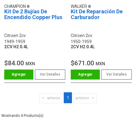
CHAMPION
WALKER
Kit De 2 Bujías De
Kit De Reparación De
Encendido Copper Plus
Carburador
Citroen 2cv
Citroen 2cv
1949-1959
1950-1959
2CV H2 0.4L
2CV H2 0.4L
$84.00
$671.00
MXN
MXN
Ver Detalles
Ver Detalles
1
anterior
próximo
4