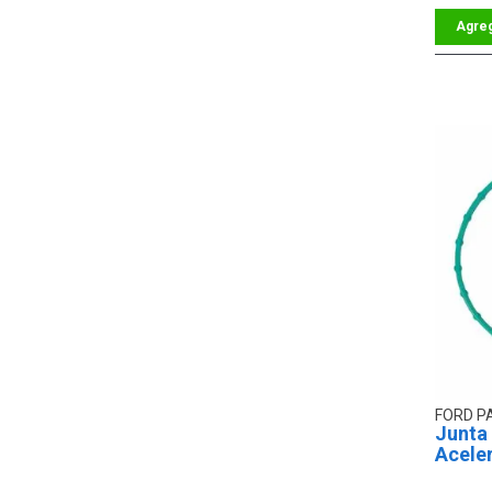
FORD P
Junta
Acele