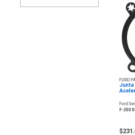
FORD P
Junta
Acele
Ford Ser
F-250 S
$231