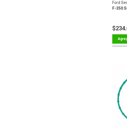
Ford Ser
F-350 S
$234