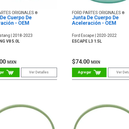
ARTES ORIGINALES
FORD PARTES ORIGINALES
 De Cuerpo De
Junta De Cuerpo De
ración - OEM
Aceleración - OEM
stang
2018-2023
Ford Escape
2020-2022
G V8 5.0L
ESCAPE L3 1.5L
.00
$74.00
MXN
MXN
Ver Detalles
Ver Det