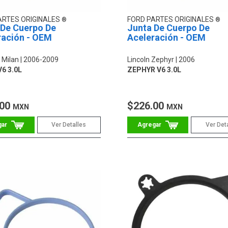
ARTES ORIGINALES
FORD PARTES ORIGINALES
 De Cuerpo De
Junta De Cuerpo De
ración - OEM
Aceleración - OEM
 Milan
2006-2009
Lincoln Zephyr
2006
6 3.0L
ZEPHYR V6 3.0L
.00
$226.00
MXN
MXN
Ver Detalles
Ver Det