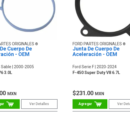
ARTES ORIGINALES
FORD PARTES ORIGINALES
 De Cuerpo De
Junta De Cuerpo De
ración - OEM
Aceleración - OEM
 Sable
2000-2005
Ford Serie F
2020-2024
6 3.0L
F-450 Super Duty V8 6.7L
.00
$231.00
MXN
MXN
Ver Detalles
Ver Det