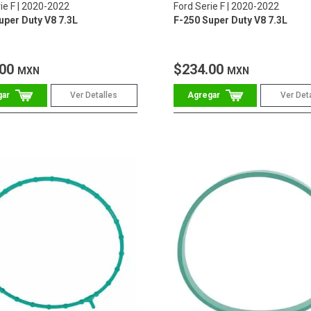
ie F
2020-2022
Ford Serie F
2020-2022
uper Duty V8 7.3L
F-250 Super Duty V8 7.3L
.00
$234.00
MXN
MXN
Ver Detalles
Ver Det