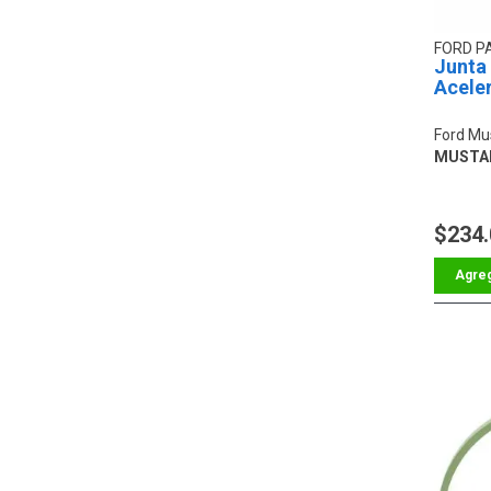
FORD P
Junta
Acele
Ford Mu
MUSTAN
$234