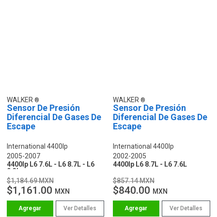
WALKER
WALKER
Sensor De Presión
Sensor De Presión
Diferencial De Gases De
Diferencial De Gases De
Escape
Escape
International 4400lp
International 4400lp
2005-2007
2002-2005
4400lp L6 7.6L - L6 8.7L - L6
4400lp L6 8.7L - L6 7.6L
9.3L
$1,184.69 MXN
$857.14 MXN
$1,161.00
$840.00
MXN
MXN
Ver Detalles
Ver Detalles