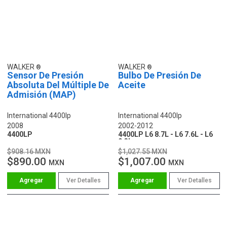
WALKER
WALKER
Sensor De Presión
Bulbo De Presión De
Absoluta Del Múltiple De
Aceite
Admisión (MAP)
International 4400lp
International 4400lp
2008
2002-2012
4400LP
4400LP L6 8.7L - L6 7.6L - L6
9.3L
$908.16 MXN
$1,027.55 MXN
$890.00
$1,007.00
MXN
MXN
Ver Detalles
Ver Detalles