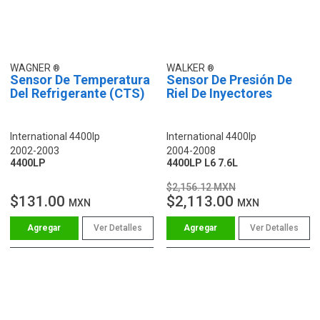
WAGNER
WALKER
Sensor De Temperatura
Sensor De Presión De
Del Refrigerante (CTS)
Riel De Inyectores
International 4400lp
International 4400lp
2002-2003
2004-2008
4400LP
4400LP L6 7.6L
$2,156.12 MXN
$131.00
$2,113.00
MXN
MXN
Ver Detalles
Ver Detalles