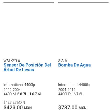
WALKER
SIA
Sensor De Posición Del
Bomba De Agua
Árbol De Levas
International 4400lp
International 4400lp
2002-2004
2004-2012
4400lp L6 8.7L - L6 7.6L
4400LP L6 7.6L
$427.27 MXN
$423.00
$787.00
MXN
MXN