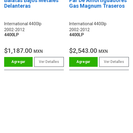
Balatas Bajos Metales
Par De Amortiguadores
Delanteras
Gas Magnum Traseros
International 4400lp
International 4400lp
2002-2012
2002-2012
4400LP
4400LP
$1,187.00
$2,543.00
MXN
MXN
Ver Detalles
Ver Detalles