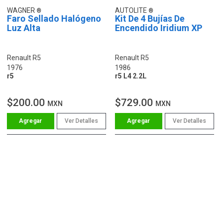
WAGNER
AUTOLITE
Faro Sellado Halógeno
Kit De 4 Bujías De
Luz Alta
Encendido Iridium XP
Renault R5
Renault R5
1976
1986
r5
r5 L4 2.2L
$200.00
$729.00
MXN
MXN
Ver Detalles
Ver Detalles