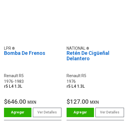
LPR
NATIONAL
Bomba De Frenos
Retén De Cigüeñal
Delantero
Renault R5
Renault R5
1976-1983
1976
r5 L4 1.3L
r5 L4 1.3L
$646.00
$127.00
MXN
MXN
Ver Detalles
Ver Detalles