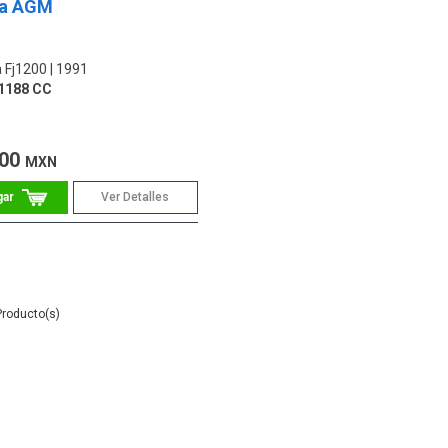
ía AGM
 Fj1200
1991
1188 CC
.00
MXN
Ver Detalles