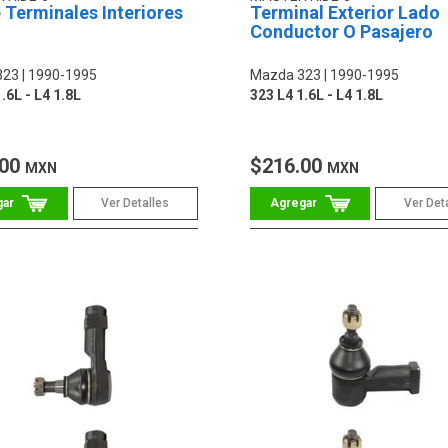
 Terminales Interiores
Terminal Exterior Lado
Conductor O Pasajero
323
1990-1995
Mazda 323
1990-1995
.6L - L4 1.8L
323 L4 1.6L - L4 1.8L
.00
$216.00
MXN
MXN
Ver Detalles
Ver Det