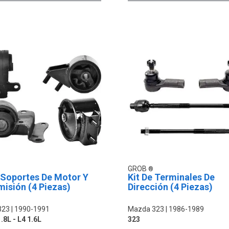
GROB
 Soportes De Motor Y
Kit De Terminales De
isión (4 Piezas)
Dirección (4 Piezas)
323
1990-1991
Mazda 323
1986-1989
.8L - L4 1.6L
323