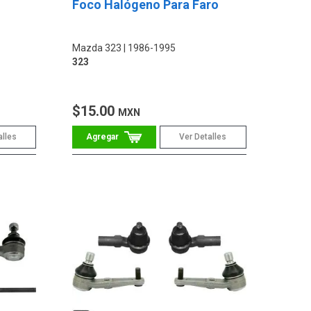
Foco Halógeno Para Faro
Mazda 323
1986-1995
323
$15.00
MXN
alles
Ver Detalles