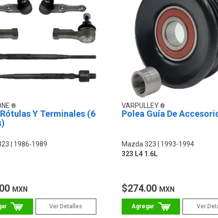
ONE
VARPULLEY
 Rótulas Y Terminales (6
Polea Guía De Accesori
s)
323
1986-1989
Mazda 323
1993-1994
323 L4 1.6L
.00
$274.00
MXN
MXN
Ver Detalles
Ver Det