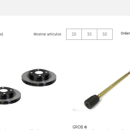
Orden
20
35
50
Mostrar artículos:
GROB