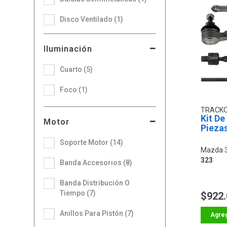
Disco Ventilado (1)
Iluminación
Cuarto (5)
Foco (1)
TRACK
Kit De
Motor
Pieza
Soporte Motor (14)
Mazda 
323
Banda Accesorios (8)
Banda Distribución O
Tiempo (7)
$922
Anillos Para Pistón (7)