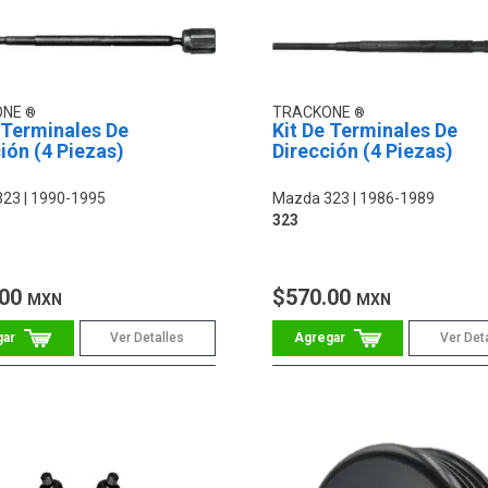
ONE
TRACKONE
 Terminales De
Kit De Terminales De
ión (4 Piezas)
Dirección (4 Piezas)
323
1990-1995
Mazda 323
1986-1989
323
.00
$570.00
MXN
MXN
Ver Detalles
Ver Det