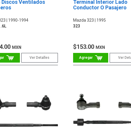
 Discos Ventilados
Terminal Interior Lado
teros
Conductor O Pasajero
323
1990-1994
Mazda 323
1995
1.6L
323
4.00
$153.00
MXN
MXN
Ver Detalles
Ver Det