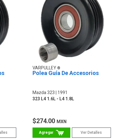
VARPULLEY
os
Polea Guía De Accesorios
Mazda 323
1991
323 L4 1.6L - L4 1.8L
$274.00
MXN
alles
Ver Detalles