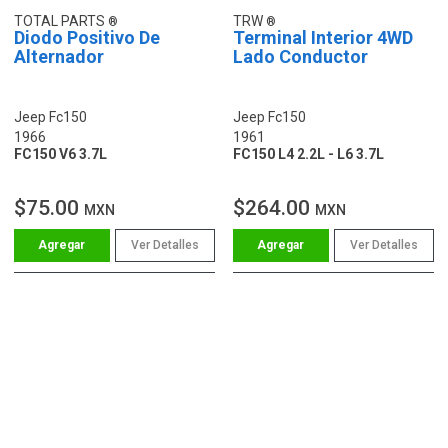
TOTAL PARTS
TRW
Diodo Positivo De
Terminal Interior 4WD
Alternador
Lado Conductor
Jeep Fc150
Jeep Fc150
1966
1961
FC150 V6 3.7L
FC150 L4 2.2L - L6 3.7L
$75.00
$264.00
MXN
MXN
Ver Detalles
Ver Detalles