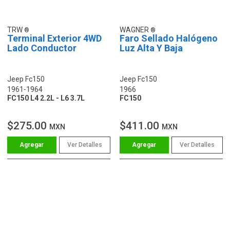
TRW
WAGNER
Terminal Exterior 4WD
Faro Sellado Halógeno
Lado Conductor
Luz Alta Y Baja
Jeep Fc150
Jeep Fc150
1961-1964
1966
FC150 L4 2.2L - L6 3.7L
FC150
$275.00
$411.00
MXN
MXN
Ver Detalles
Ver Detalles