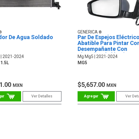
GENERICA
dor De Agua Soldado
Par De Espejos Eléctric
Abatible Para Pintar Co
Desempañante Con
Direccional Eléctrico 8 
2021-2024
Mg Mg5
2021-2024
1.5L
MG5
1.00
$5,657.00
MXN
MXN
Ver Detalles
Ver Det