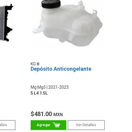
KG
Depósito Anticongelante
Mg Mg5
2021-2023
5 L4 1.5L
$481.00
MXN
alles
Ver Detalles