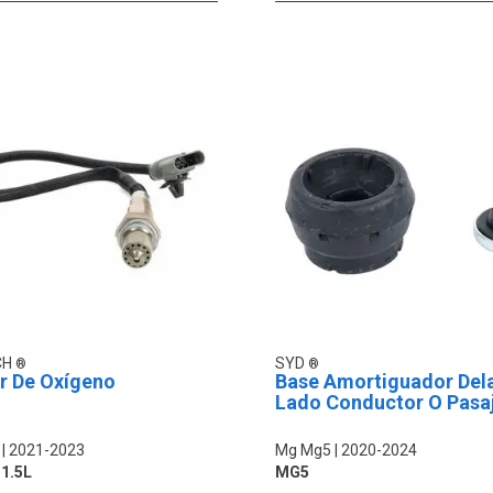
CH
SYD
r De Oxígeno
Base Amortiguador Del
Lado Conductor O Pasa
2021-2023
Mg Mg5
2020-2024
1.5L
MG5