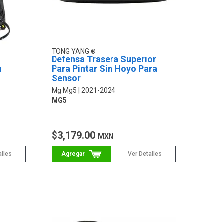
TONG YANG
o
Defensa Trasera Superior
n
Para Pintar Sin Hoyo Para
Sensor
Pines
Mg Mg5
2021-2024
MG5
$3,179.00
MXN
alles
Ver Detalles