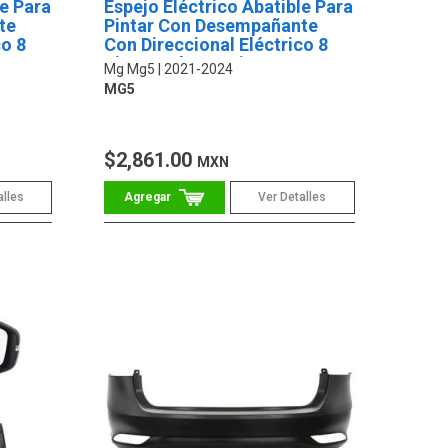
le Para
Espejo Eléctrico Abatible Para
te
Pintar Con Desempañante
co 8
Con Direccional Eléctrico 8
Pines Lado Pasajero
Mg Mg5
2021-2024
MG5
$2,861.00
MXN
alles
Ver Detalles