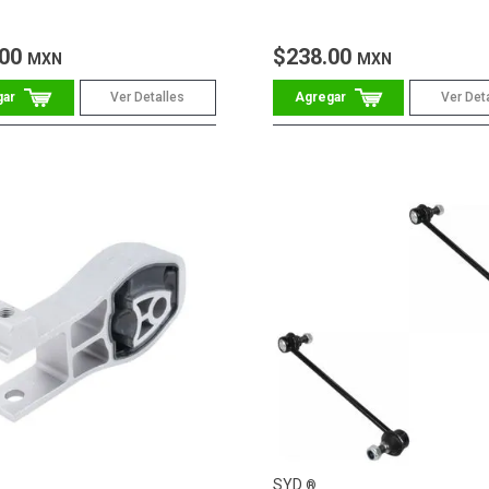
.00
$238.00
MXN
MXN
Ver Detalles
Ver Det
SYD