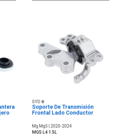
SYD
antera
Soporte De Transmisión
jero
Frontal Lado Conductor
Mg Mg5
2020-2024
MG5 L4 1.5L