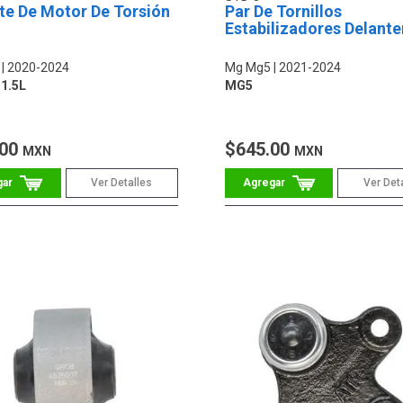
te De Motor De Torsión
Par De Tornillos
Estabilizadores Delante
2020-2024
Mg Mg5
2021-2024
1.5L
MG5
.00
$645.00
MXN
MXN
Ver Detalles
Ver Det