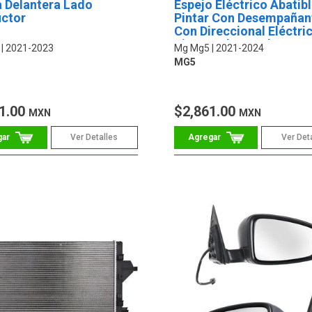
a Delantera Lado
Espejo Eléctrico Abatib
ctor
Pintar Con Desempañan
Con Direccional Eléctri
Pines Lado Conductor
2021-2023
Mg Mg5
2021-2024
MG5
1.00
$2,861.00
MXN
MXN
Ver Detalles
Ver Det