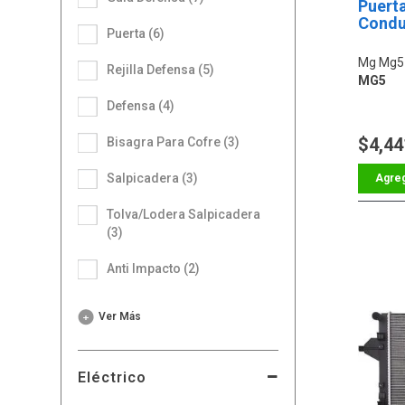
Puert
Condu
Puerta (6)
Mg Mg5
Rejilla Defensa (5)
MG5
Defensa (4)
$4,44
Bisagra Para Cofre (3)
Salpicadera (3)
Tolva/Lodera Salpicadera
(3)
Anti Impacto (2)
Ver Más
Eléctrico