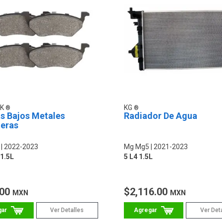
IK
KG
s Bajos Metales
Radiador De Agua
teras
2022-2023
Mg Mg5
2021-2023
1.5L
5 L4 1.5L
.00
$2,116.00
MXN
MXN
Ver Detalles
Ver Det