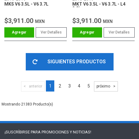
MKS V6 3.5L - V6 3.7L
MKT V6 3.5L - V6 3.7L - L4
2.0L
$3,911.00
$3,911.00
MXN
MXN
Ver Detalles
Ver Detalles
SIGUIENTES PRODUCTOS
1
2
3
4
5
anterior
próximo
21383
¡SUSCRÍBIRSE PARA
PROMOCIONES Y NOTICIAS!