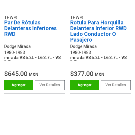
TRW
TRW
Par De Rótulas
Rotula Para Horquilla
Delanteras Inferiores
Delantera Inferior RWD
RWD
Lado Conductor O
Pasajero
Dodge Mirada
Dodge Mirada
1980-1983
1980-1983
mirada V8 5.2L - L6 3.7L - V8
mirada V8 5.2L - L6 3.7L - V8
5.9L
5.9L
$645.00
$377.00
MXN
MXN
Ver Detalles
Ver Detalles