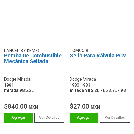
LANCER BY KEM
TOMCO
Bomba De Combustible
Sello Para Válvula PCV
Mecánica Sellada
Dodge Mirada
Dodge Mirada
1981
1980-1983
mirada V8 5.2L
mirada V8 5.2L - L6 3.7L - V8
5.9L
$840.00
$27.00
MXN
MXN
Ver Detalles
Ver Detalles