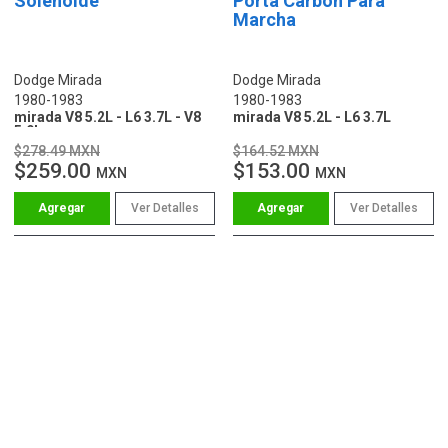
Solenoide
Porta Carbon Para
Marcha
Dodge Mirada
Dodge Mirada
1980-1983
1980-1983
mirada V8 5.2L - L6 3.7L - V8
mirada V8 5.2L - L6 3.7L
5.9L
$278.49 MXN
$164.52 MXN
$259.00
$153.00
MXN
MXN
Ver Detalles
Ver Detalles