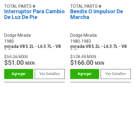
TOTAL PARTS
TOTAL PARTS
Interruptor Para Cambio
Bendix O Impulsor De
De Luz De Pie
Marcha
Dodge Mirada
Dodge Mirada
1980
1980-1983
mirada V8 5.2L - L6 3.7L - V8
mirada V8 5.2L - L6 3.7L - V8
5.9L
5.9L
$54.26 MXN
$178.49 MXN
$51.00
$166.00
MXN
MXN
Ver Detalles
Ver Detalles