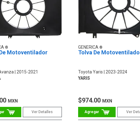
CA
GENERICA
 De Motoventilador
Tolva De Motoventilado
Avanza
2015-2021
Toyota Yaris
2023-2024
A
YARIS
.00
$974.00
MXN
MXN
Ver Detalles
Ver Det