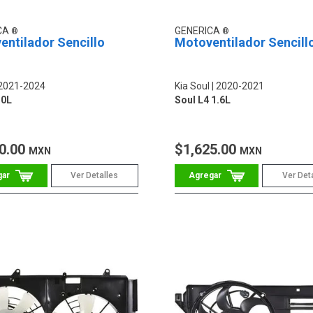
CA
GENERICA
entilador Sencillo
Motoventilador Sencill
2021-2024
Kia Soul
2020-2021
.0L
Soul L4 1.6L
0.00
$1,625.00
MXN
MXN
Ver Detalles
Ver Det