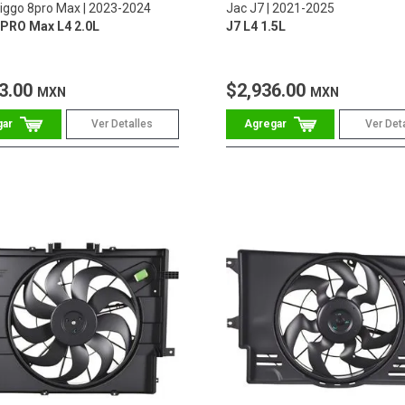
Tiggo 8pro Max
2023-2024
Jac J7
2021-2025
PRO Max L4 2.0L
J7 L4 1.5L
3.00
$2,936.00
MXN
MXN
Ver Detalles
Ver Det