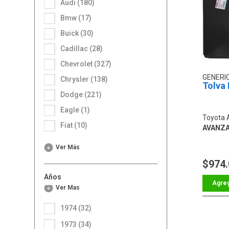
Audi (180)
Bmw (17)
Buick (30)
Cadillac (28)
Chevrolet (327)
GENERI
Chrysler (138)
Tolva
Dodge (221)
Eagle (1)
Toyota 
Fiat (10)
AVANZ
Ver Más
$974
Años
Ver Más
1974 (32)
1973 (34)