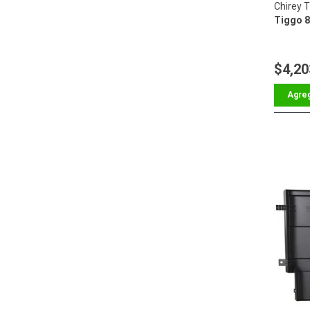
Chirey 
Tiggo 8
$4,20