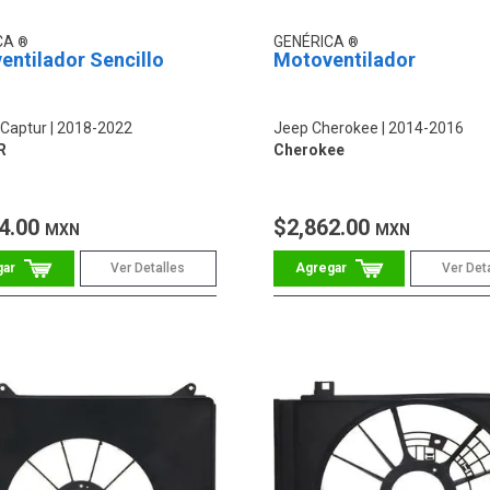
CA
GENÉRICA
entilador Sencillo
Motoventilador
 Captur
2018-2022
Jeep Cherokee
2014-2016
R
Cherokee
4.00
$2,862.00
MXN
MXN
Ver Detalles
Ver Det