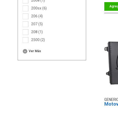
2008 (1)
200sx (6)
206 (4)
207 (5)
208 (1)
2500 (2)
Ver Más
GENERI
Motov