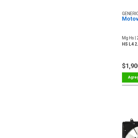
GENERI
Motov
Mg Hs
HS L4 2
$1,90