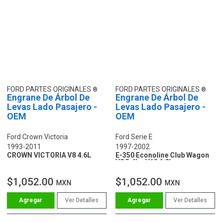
FORD PARTES ORIGINALES
FORD PARTES ORIGINALES
Engrane De Árbol De
Engrane De Árbol De
Levas Lado Pasajero -
Levas Lado Pasajero -
OEM
OEM
Ford Crown Victoria
Ford Serie E
1993-2011
1997-2002
CROWN VICTORIA V8 4.6L
E-350 Econoline Club Wagon
V8 5.4L - V10 6.8L
$1,052.00
$1,052.00
MXN
MXN
Ver Detalles
Ver Detalles