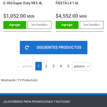
E-350 Super Duty V8 5.4L
FIESTA L4 1.6L
$1,052.00
$4,552.00
MXN
MXN
Ver Detalles
Ver Detalles
SIGUIENTES PRODUCTOS
1
2
3
4
5
anterior
próximo
173
¡SUSCRÍBIRSE PARA
PROMOCIONES Y NOTICIAS!