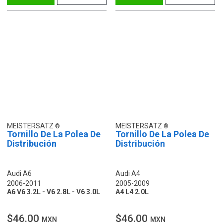
MEISTERSATZ
MEISTERSATZ
Tornillo De La Polea De
Tornillo De La Polea De
Distribución
Distribución
Audi A6
Audi A4
2006-2011
2005-2009
A6 V6 3.2L - V6 2.8L - V6 3.0L
A4 L4 2.0L
$46.00
$46.00
MXN
MXN