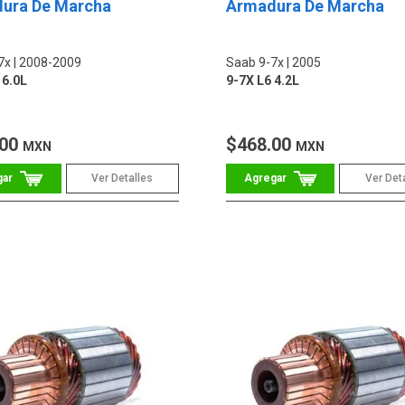
ura De Marcha
Armadura De Marcha
7x
2008-2009
Saab 9-7x
2005
 6.0L
9-7X L6 4.2L
.00
$468.00
MXN
MXN
Ver Detalles
Ver Det