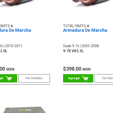
PARTS
TOTAL PARTS
ura De Marcha
Armadura De Marcha
3x
2010-2011
Saab 9-7x
2005-2008
 2.0L
9-7X V8 5.3L
.00
$398.00
MXN
MXN
Ver Detalles
Ver Det