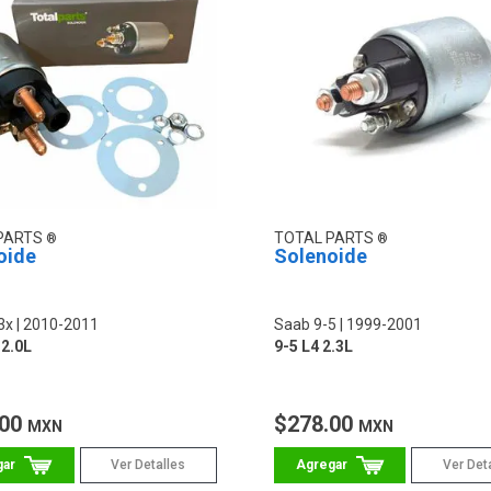
PARTS
TOTAL PARTS
oide
Solenoide
3x
2010-2011
Saab 9-5
1999-2001
 2.0L
9-5 L4 2.3L
.00
$278.00
MXN
MXN
Ver Detalles
Ver Det