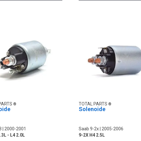
PARTS
TOTAL PARTS
oide
Solenoide
3
2000-2001
Saab 9-2x
2005-2006
.3L - L4 2.0L
9-2X H4 2.5L