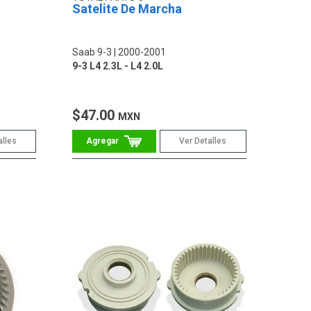
Satelite De Marcha
Saab 9-3
2000-2001
9-3 L4 2.3L - L4 2.0L
$47.00
MXN
alles
Ver Detalles