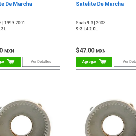
ite De Marcha
Satelite De Marcha
5
1999-2001
Saab 9-3
2003
.3L
9-3 L4 2.0L
00
$47.00
MXN
MXN
Ver Detalles
Ver Det