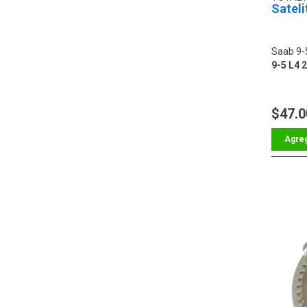
Satel
Saab 9-
9-5 L4 2
$47.