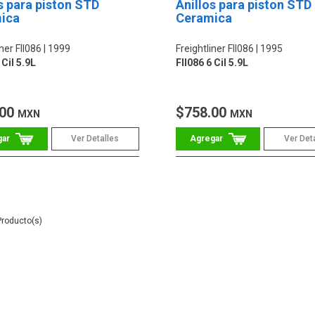
s para piston STD
Anillos para piston STD
ica
Ceramica
iner Fll086
1999
Freightliner Fll086
1995
 Cil 5.9L
Fll086 6 Cil 5.9L
.00
$758.00
MXN
MXN
Ver Detalles
Ver Det