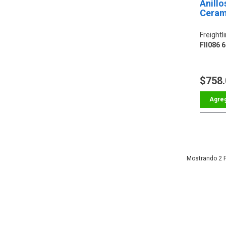
Anillo
Ceram
Freightl
Fll086 6
$758
2