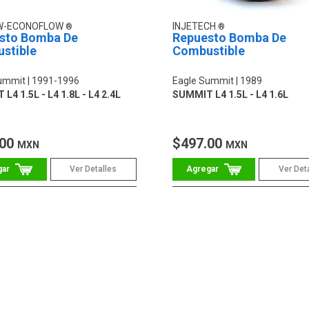
W-ECONOFLOW
INJETECH
sto Bomba De
Repuesto Bomba De
stible
Combustible
ummit
1991-1996
Eagle Summit
1989
L4 1.5L - L4 1.8L - L4 2.4L
SUMMIT L4 1.5L - L4 1.6L
.00
$497.00
MXN
MXN
Ver Detalles
Ver Det