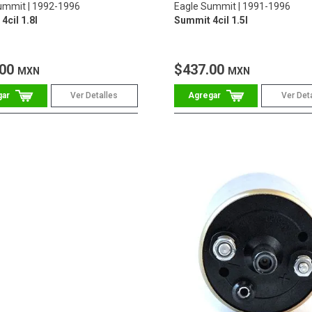
ummit
1992-1996
Eagle Summit
1991-1996
4cil 1.8l
Summit 4cil 1.5l
.00
$437.00
MXN
MXN
Ver Detalles
Ver Det