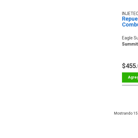
INJETE
Repue
Combu
Eagle S
Summit 
$455
15