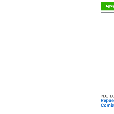
INJETE
Repue
Combu