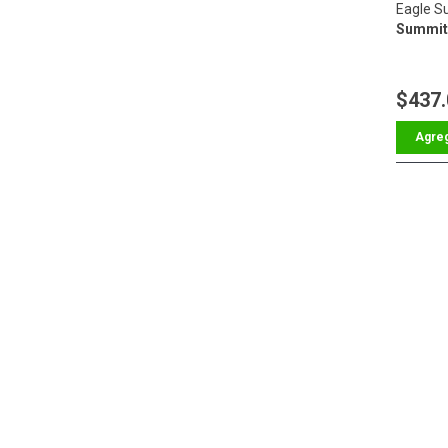
Eagle S
Summit 
$437