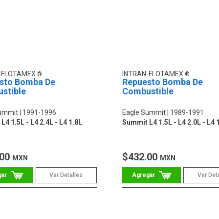
-FLOTAMEX
INTRAN-FLOTAMEX
sto Bomba De
Repuesto Bomba De
stible
Combustible
ummit
1991-1996
Eagle Summit
1989-1991
4 1.5L - L4 2.4L - L4 1.8L
Summit L4 1.5L - L4 2.0L - L4 
.00
$432.00
MXN
MXN
Ver Detalles
Ver Det