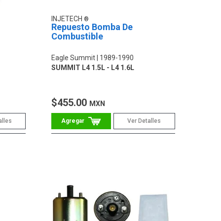
INJETECH
Repuesto Bomba De
Combustible
Eagle Summit
1989-1990
SUMMIT L4 1.5L - L4 1.6L
$455.00
MXN
alles
Ver Detalles