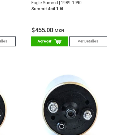
Eagle Summit
1989-1990
Summit 4cil 1.6l
$455.00
MXN
alles
Ver Detalles