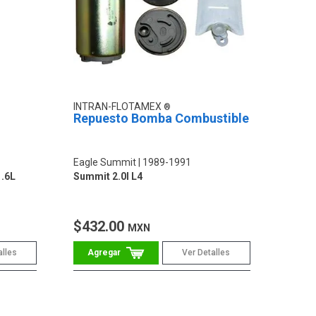
INTRAN-FLOTAMEX
Repuesto Bomba Combustible
Eagle Summit
1989-1991
1.6L
Summit 2.0l L4
$432.00
MXN
alles
Ver Detalles