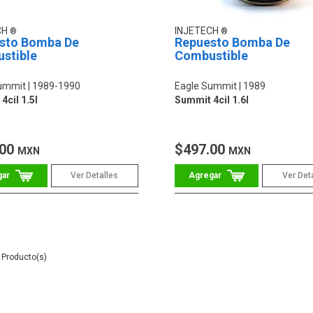
CH
INJETECH
sto Bomba De
Repuesto Bomba De
stible
Combustible
ummit
1989-1990
Eagle Summit
1989
4cil 1.5l
Summit 4cil 1.6l
.00
$497.00
MXN
MXN
Ver Detalles
Ver Det