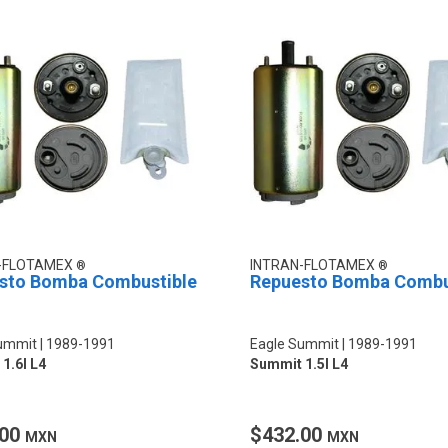
-FLOTAMEX
INTRAN-FLOTAMEX
sto Bomba Combustible
Repuesto Bomba Combu
ummit
1989-1991
Eagle Summit
1989-1991
1.6l L4
Summit 1.5l L4
.00
$432.00
MXN
MXN