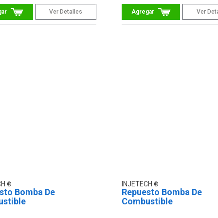
Ver Detalles
Ver Det
CH
INJETECH
sto Bomba De
Repuesto Bomba De
stible
Combustible