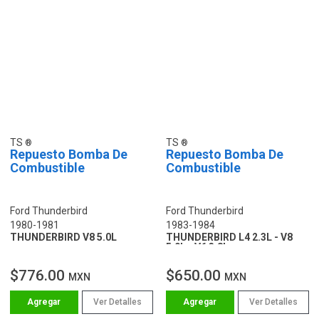
TS
TS
Repuesto Bomba De
Repuesto Bomba De
Combustible
Combustible
Ford Thunderbird
Ford Thunderbird
1980-1981
1983-1984
THUNDERBIRD V8 5.0L
THUNDERBIRD L4 2.3L - V8
5.0L - V6 3.8L
$776.00
$650.00
MXN
MXN
Ver Detalles
Ver Detalles