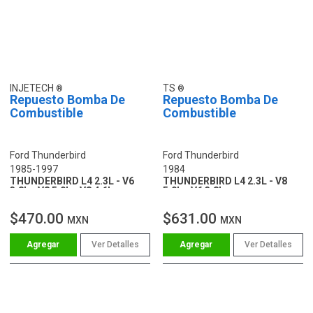
INJETECH
TS
Repuesto Bomba De
Repuesto Bomba De
Combustible
Combustible
Ford Thunderbird
Ford Thunderbird
1985-1997
1984
THUNDERBIRD L4 2.3L - V6
THUNDERBIRD L4 2.3L - V8
3.8L - V8 5.0L - V8 4.6L
5.0L - V6 3.8L
$470.00
$631.00
MXN
MXN
Ver Detalles
Ver Detalles