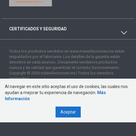
CERTIFICADOS Y SEGURIDAD
Todos los productos vendidos en www.masrefacciones.mx están
respaldados por el fabricante. Los detalles de la garantía están
descritos en cada anuncio. Únicamente vendemos productos
nuevos y de calidad que garantizan el correcto funcionamiento.
Copyright © 2026 másrefacciones.mx | Todos los derechos
reservados
Al navegar en este sitio aceptas el uso de cookies, las cuales nos
ayudan a mejorar tu experiencia de navegación.
Más
Información
Aceptar