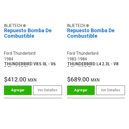
INJETECH
INJETECH
Repuesto Bomba De
Repuesto Bomba De
Combustible
Combustible
Ford Thunderbird
Ford Thunderbird
1984
1983-1984
THUNDERBIRD V8 5.0L - V6
THUNDERBIRD L4 2.3L - V8
3.8L - L4 2.3L
5.0L - V6 3.8L
$412.00
$689.00
MXN
MXN
Ver Detalles
Ver Detalles