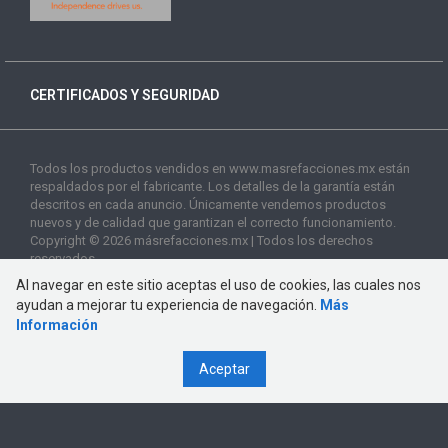
CERTIFICADOS Y SEGURIDAD
Todos los productos vendidos en www.masrefacciones.mx están
respaldados por el fabricante. Los detalles de la garantía están
descritos en cada anuncio. Únicamente vendemos productos
nuevos y de calidad que garantizan el correcto funcionamiento.
Copyright © 2026 másrefacciones.mx | Todos los derechos
reservados
Al navegar en este sitio aceptas el uso de cookies, las cuales nos
ayudan a mejorar tu experiencia de navegación.
Más
Información
Aceptar