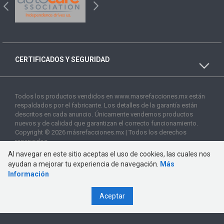
CERTIFICADOS Y SEGURIDAD
Todos los productos vendidos en www.masrefacciones.mx están
respaldados por el fabricante. Los detalles de la garantía están
descritos en cada anuncio. Únicamente vendemos productos
nuevos y de calidad que garantizan el correcto funcionamiento.
Copyright © 2026 másrefacciones.mx | Todos los derechos
reservados
Al navegar en este sitio aceptas el uso de cookies, las cuales nos
ayudan a mejorar tu experiencia de navegación.
Más
Información
Aceptar