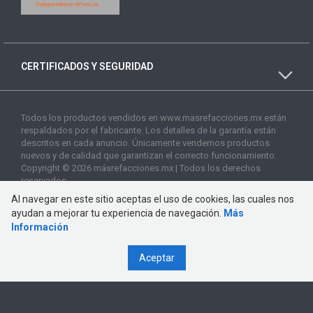
CERTIFICADOS Y SEGURIDAD
Todos los productos vendidos en www.masrefacciones.mx están
respaldados por el fabricante. Los detalles de la garantía están
descritos en cada anuncio. Únicamente vendemos productos
nuevos y de calidad que garantizan el correcto funcionamiento.
Copyright © 2026 másrefacciones.mx | Todos los derechos
reservados
Al navegar en este sitio aceptas el uso de cookies, las cuales nos
ayudan a mejorar tu experiencia de navegación.
Más
Información
Aceptar