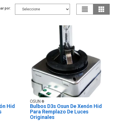
ar por:
OSUN
ón Hid
Bulbos D3s Osun De Xenón Hid
s
Para Remplazo De Luces
Originales