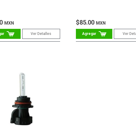
00
$85.00
MXN
MXN
Ver Detalles
Ver Det