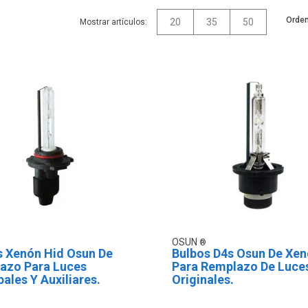
Orden
20
35
50
Mostrar artículos:
OSUN
s Xenón Hid Osun De
Bulbos D4s Osun De Xen
azo Para Luces
Para Remplazo De Luce
pales Y Auxiliares.
Originales.