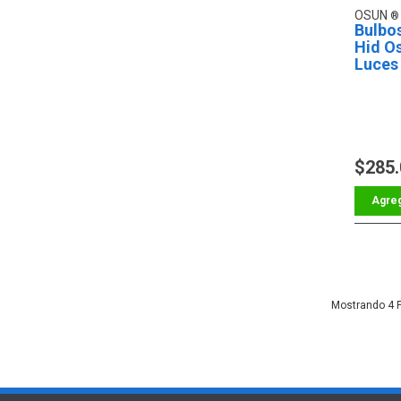
OSUN
Bulbo
Hid O
Luces 
Foco.
$285
4