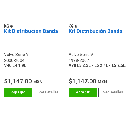
KG
KG
Kit Distribución Banda
Kit Distribución Banda
Volvo Serie V
Volvo Serie V
2000-2004
1998-2007
V40 L4 1.9L
V70 L5 2.3L - L5 2.4L - L5 2.5L
$1,147.00
$1,147.00
MXN
MXN
Ver Detalles
Ver Detalles