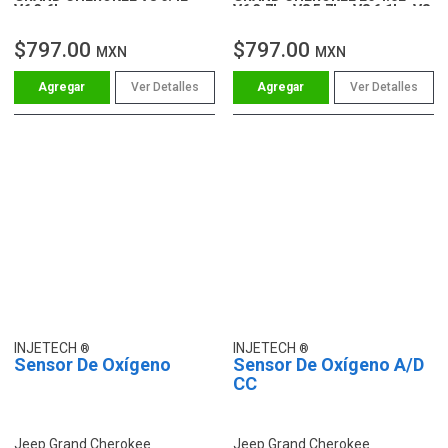
V6 3.6L
V6 3.7L - V8 5.7L - V8 6.1L - V8
4.7L
$797.00
$797.00
MXN
MXN
Ver Detalles
Ver Detalles
INJETECH
INJETECH
Sensor De Oxígeno
Sensor De Oxígeno A/D
CC
Jeep Grand Cherokee
Jeep Grand Cherokee