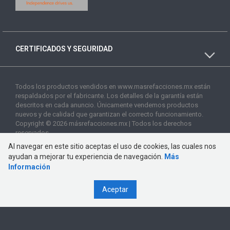
CERTIFICADOS Y SEGURIDAD
Todos los productos vendidos en www.masrefacciones.mx están
respaldados por el fabricante. Los detalles de la garantía están
descritos en cada anuncio. Únicamente vendemos productos
nuevos y de calidad que garantizan el correcto funcionamiento.
Copyright © 2026 másrefacciones.mx | Todos los derechos
reservados
Al navegar en este sitio aceptas el uso de cookies, las cuales nos
ayudan a mejorar tu experiencia de navegación.
Más
Información
Aceptar