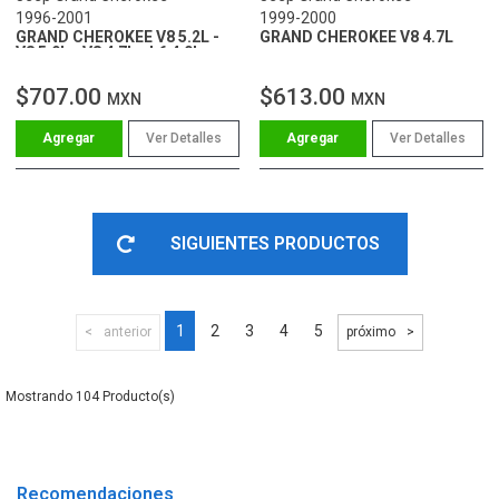
1996-2001
1999-2000
GRAND CHEROKEE V8 5.2L -
GRAND CHEROKEE V8 4.7L
V8 5.9L - V8 4.7L - L6 4.0L
$707.00
$613.00
MXN
MXN
Ver Detalles
Ver Detalles
SIGUIENTES PRODUCTOS
1
2
3
4
5
anterior
próximo
104
Recomendaciones