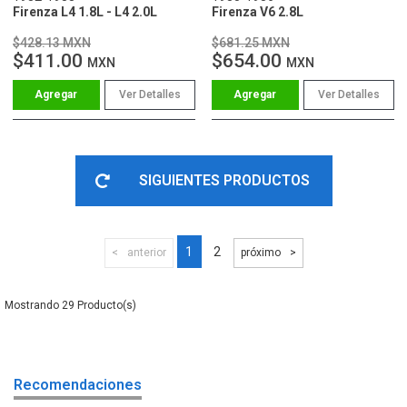
Firenza L4 1.8L - L4 2.0L
Firenza V6 2.8L
$428.13 MXN
$681.25 MXN
$411.00
$654.00
MXN
MXN
Ver Detalles
Ver Detalles
SIGUIENTES PRODUCTOS
1
2
anterior
próximo
29
Recomendaciones