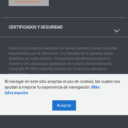
CERTIFICADOS Y SEGURIDAD
Todos los productos vendidos en www.masrefacciones.mx están
respaldados por el fabricante. Los detalles de la garantía están
descritos en cada anuncio. Únicamente vendemos productos
nuevos y de calidad que garantizan el correcto funcionamiento.
Copyright © 2026 másrefacciones.mx | Todos los derechos
reservados
Al navegar en este sitio aceptas el uso de cookies, las cuales nos
ayudan a mejorar tu experiencia de navegación.
Más
Información
Aceptar