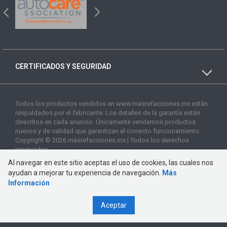
CERTIFICADOS Y SEGURIDAD
Todos los productos vendidos en www.masrefacciones.mx están
respaldados por el fabricante. Los detalles de la garantía están
descritos en cada anuncio. Únicamente vendemos productos
nuevos y de calidad que garantizan el correcto funcionamiento.
Copyright © 2026 másrefacciones.mx | Todos los derechos
reservados
Al navegar en este sitio aceptas el uso de cookies, las cuales nos
ayudan a mejorar tu experiencia de navegación.
Más
Información
Aceptar